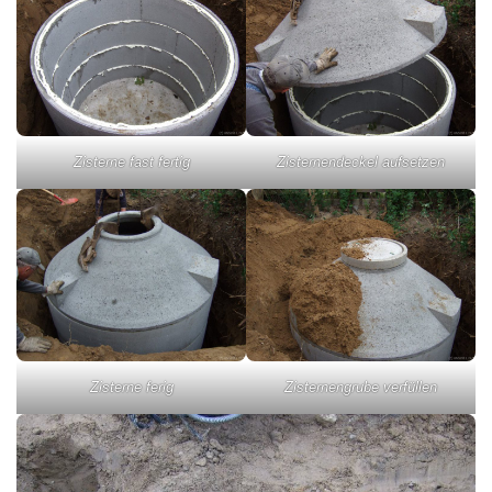
Zisterne fast fertig
Zisternendeckel aufsetzen
Zisterne ferig
Zisternengrube verfüllen