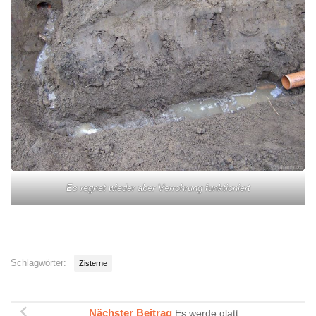
Es regnet wieder aber Verrohrung funktioniert
Schlagwörter:
Zisterne
Nächster Beitrag
Es werde glatt