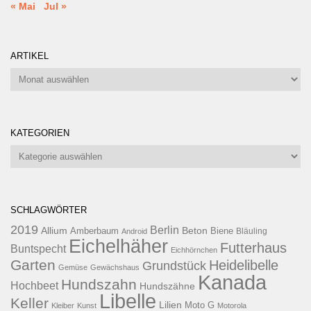
« Mai
Jul »
ARTIKEL
Artikel
KATEGORIEN
Kategorien
SCHLAGWÖRTER
2019
Berlin
Allium
Beton
Amberbaum
Biene
Android
Bläuling
Eichelhäher
Futterhaus
Buntspecht
Eichhörnchen
Garten
Heidelibelle
Grundstück
Gemüse
Gewächshaus
Kanada
Hundszahn
Hochbeet
Hundszähne
Libelle
Keller
Lilien
Moto G
Kleiber
Kunst
Motorola