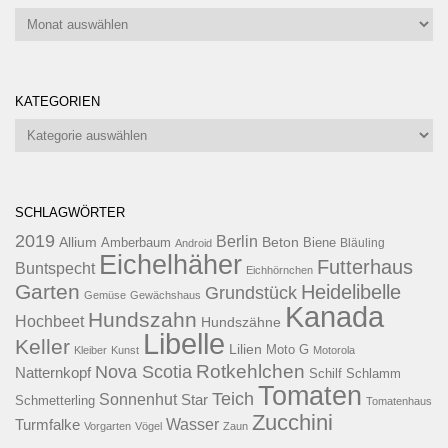
Artikel
KATEGORIEN
Kategorien
SCHLAGWÖRTER
2019
Berlin
Allium
Beton
Amberbaum
Biene
Android
Bläuling
Eichelhäher
Futterhaus
Buntspecht
Eichhörnchen
Garten
Heidelibelle
Grundstück
Gemüse
Gewächshaus
Kanada
Hundszahn
Hochbeet
Hundszähne
Libelle
Keller
Lilien
Moto G
Kleiber
Kunst
Motorola
Rotkehlchen
Nova Scotia
Natternkopf
Schilf
Schlamm
Tomaten
Teich
Sonnenhut
Star
Schmetterling
Tomatenhaus
Zucchini
Wasser
Turmfalke
Vorgarten
Vögel
Zaun