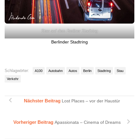
Stau auf dem Berliner Stadtring
Berlinder Stadtring
Schlagwörter:
A100
Autobahn
Autos
Berlin
Stadtring
Stau
Verkehr
Nächster Beitrag
Lost Places – vor der Haustür
Vorheriger Beitrag
Apassionata – Cinema of Dreams