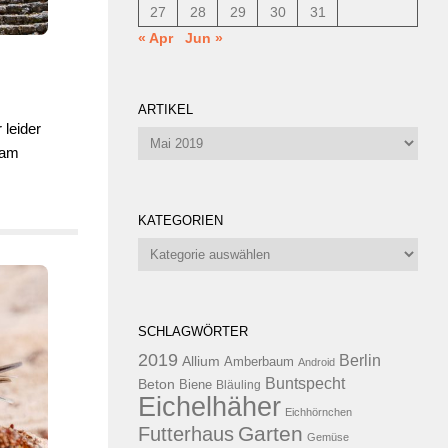
27
28
29
30
31
« Apr
Jun »
ARTIKEL
 leider
Artikel
 am
KATEGORIEN
Kategorien
SCHLAGWÖRTER
2019
Berlin
Allium
Amberbaum
Android
Buntspecht
Beton
Biene
Bläuling
Eichelhäher
Eichhörnchen
Garten
Futterhaus
Gemüse