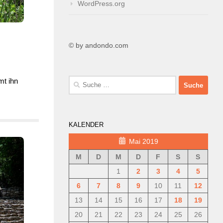
WordPress.org
© by andondo.com
mt ihn
Suche
nach:
KALENDER
Mai 2019
M
D
M
D
F
S
S
1
2
3
4
5
6
7
8
9
10
11
12
13
14
15
16
17
18
19
20
21
22
23
24
25
26