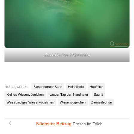
Zauneidechse (Männchen)
Schlagwörter:
Biesenhorster Sand
Heidelibelle
Heufalter
Kleines Wiesenvögelchen
Langer Tag der Standnatur
Sauria
Weissbindiges Wiesenvögelchen
Wiesenvögelchen
Zauneidechse
Nächster Beitrag
Frosch im Teich