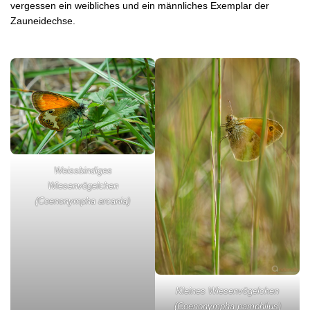
vergessen ein weibliches und ein männliches Exemplar der
Zauneidechse.
Weissbindiges
Wiesenvögelchen
(Coenonympha arcania)
Kleines Wiesenvögelchen
(Coenonympha pamphilus)