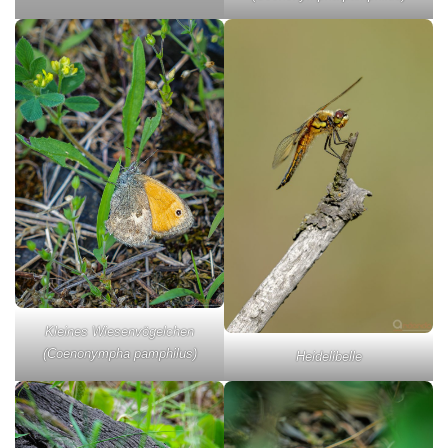
Kleines Wiesenvögelchen
(Coenonympha pamphilus)
Heidelibelle