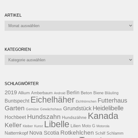
ARTIKEL
Artikel
KATEGORIEN
Kategorien
SCHLAGWÖRTER
2019
Berlin
Allium
Beton
Amberbaum
Biene
Android
Bläuling
Eichelhäher
Futterhaus
Buntspecht
Eichhörnchen
Garten
Heidelibelle
Grundstück
Gemüse
Gewächshaus
Kanada
Hundszahn
Hochbeet
Hundszähne
Libelle
Keller
Lilien
Moto G
Kleiber
Kunst
Motorola
Rotkehlchen
Nova Scotia
Natternkopf
Schilf
Schlamm