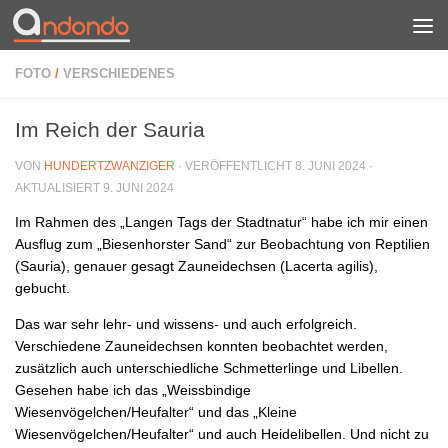
Zum Inhalt springen
FOTO
/
VERSCHIEDENES
Im Reich der Sauria
VON
HUNDERTZWANZIGER
· VERÖFFENTLICHT
8. JUNI 2024
·
AKTUALISIERT
9. JUNI 2024
Im Rahmen des „Langen Tags der Stadtnatur“ habe ich mir einen
Ausflug zum „Biesenhorster Sand“ zur Beobachtung von Reptilien
(Sauria), genauer gesagt Zauneidechsen (Lacerta agilis),
gebucht.
Das war sehr lehr- und wissens- und auch erfolgreich.
Verschiedene Zauneidechsen konnten beobachtet werden,
zusätzlich auch unterschiedliche Schmetterlinge und Libellen.
Gesehen habe ich das „Weissbindige
Wiesenvögelchen/Heufalter“ und das „Kleine
Wiesenvögelchen/Heufalter“ und auch Heidelibellen. Und nicht zu