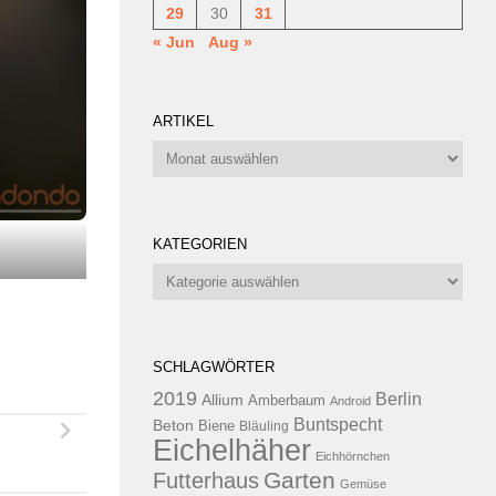
29
30
31
« Jun
Aug »
ARTIKEL
Artikel
KATEGORIEN
Kategorien
SCHLAGWÖRTER
2019
Berlin
Allium
Amberbaum
Android
Buntspecht
Beton
Biene
Bläuling
Eichelhäher
Eichhörnchen
Garten
Futterhaus
Gemüse