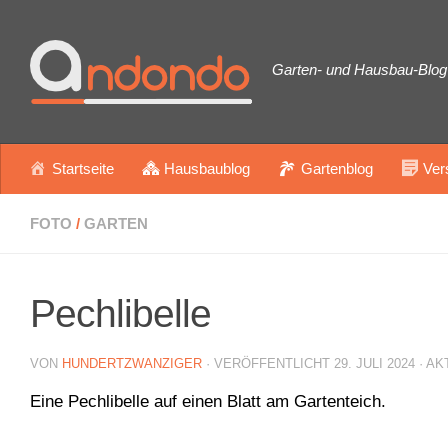
Zum Inhalt springen
Garten- und Hausbau-Blog 
Startseite
Hausbaublog
Gartenblog
Ver
FOTO
/
GARTEN
Pechlibelle
VON
HUNDERTZWANZIGER
· VERÖFFENTLICHT
29. JULI 2024
· AK
Eine Pechlibelle auf einen Blatt am Gartenteich.