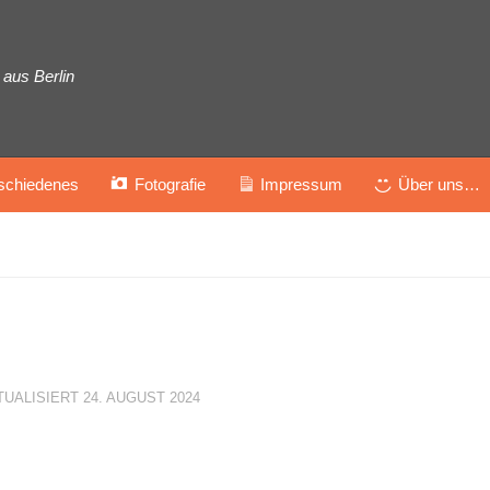
aus Berlin
schiedenes
Fotografie
Impressum
Über uns…
TUALISIERT
24. AUGUST 2024