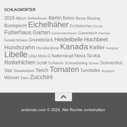
SCHLAGWÖRTER
Berlin
2019
Beton
Allium
Biene
Amberbaum
Bläuling
Eichelhäher
Buntspecht
Eichhörnchen
Exuvie
Futterhaus
Garten
Gartenteich
Gartenrotschwanz
Gemüse
Heidelibelle
Hochbeet
Grundstück
Gewächshaus
Kanada
Hundszahn
Keller
Hundszähne
Kompost
Libelle
Nova Scotia
Natternkopf
Lilien
Moto G
Rotkehlchen
Sonnenhut
Schilf
Schlamm
Schmetterling
Schnee
Tomaten
Teich
Star
Turmfalke
Staudenbeet
Vorgarten
Zucchini
Wasser
Zaun
andondo.com © 2026. Alle Rechte vorbehalten.