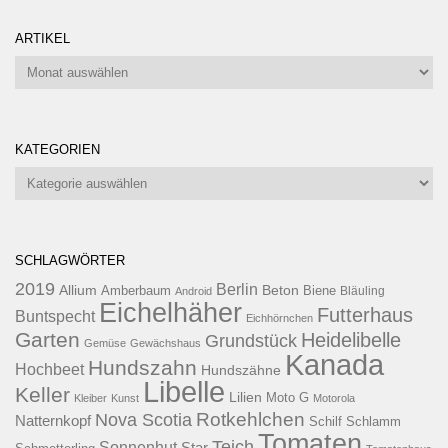
ARTIKEL
Artikel
KATEGORIEN
Kategorien
SCHLAGWÖRTER
2019
Berlin
Allium
Beton
Amberbaum
Biene
Android
Bläuling
Eichelhäher
Futterhaus
Buntspecht
Eichhörnchen
Garten
Heidelibelle
Grundstück
Gemüse
Gewächshaus
Kanada
Hundszahn
Hochbeet
Hundszähne
Libelle
Keller
Lilien
Moto G
Kleiber
Kunst
Motorola
Rotkehlchen
Nova Scotia
Natternkopf
Schilf
Schlamm
Tomaten
Teich
Sonnenhut
Star