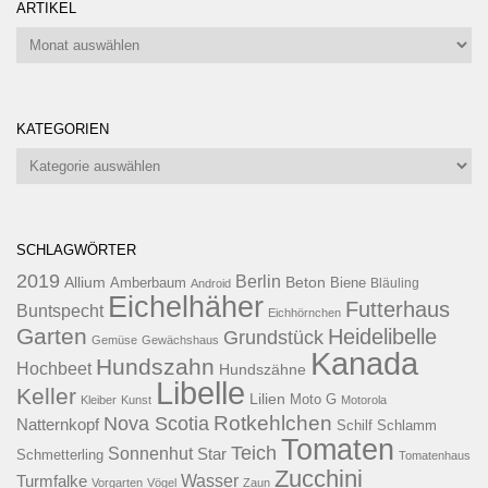
ARTIKEL
Artikel
KATEGORIEN
Kategorien
SCHLAGWÖRTER
2019
Berlin
Allium
Beton
Amberbaum
Biene
Android
Bläuling
Eichelhäher
Futterhaus
Buntspecht
Eichhörnchen
Garten
Heidelibelle
Grundstück
Gemüse
Gewächshaus
Kanada
Hundszahn
Hochbeet
Hundszähne
Libelle
Keller
Lilien
Moto G
Kleiber
Kunst
Motorola
Rotkehlchen
Nova Scotia
Natternkopf
Schilf
Schlamm
Tomaten
Teich
Sonnenhut
Star
Schmetterling
Tomatenhaus
Zucchini
Wasser
Turmfalke
Vorgarten
Vögel
Zaun