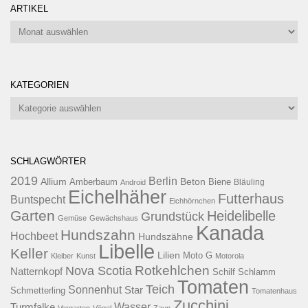
ARTIKEL
Artikel
KATEGORIEN
Kategorien
SCHLAGWÖRTER
2019
Berlin
Allium
Beton
Amberbaum
Biene
Android
Bläuling
Eichelhäher
Futterhaus
Buntspecht
Eichhörnchen
Garten
Heidelibelle
Grundstück
Gemüse
Gewächshaus
Kanada
Hundszahn
Hochbeet
Hundszähne
Libelle
Keller
Lilien
Moto G
Kleiber
Kunst
Motorola
Rotkehlchen
Nova Scotia
Natternkopf
Schilf
Schlamm
Tomaten
Teich
Sonnenhut
Star
Schmetterling
Tomatenhaus
Zucchini
Wasser
Turmfalke
Vorgarten
Vögel
Zaun