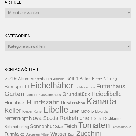
ARTIKEL
Artikel
KATEGORIEN
Kategorien
SCHLAGWÖRTER
2019
Berlin
Allium
Beton
Amberbaum
Biene
Android
Bläuling
Eichelhäher
Futterhaus
Buntspecht
Eichhörnchen
Garten
Heidelibelle
Grundstück
Gemüse
Gewächshaus
Kanada
Hundszahn
Hochbeet
Hundszähne
Libelle
Keller
Lilien
Moto G
Kleiber
Kunst
Motorola
Rotkehlchen
Nova Scotia
Natternkopf
Schilf
Schlamm
Tomaten
Teich
Sonnenhut
Star
Schmetterling
Tomatenhaus
Zucchini
Wasser
Turmfalke
Vorgarten
Vögel
Zaun