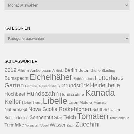
Artikel
KATEGORIEN
Kategorien
SCHLAGWÖRTER
2019
Berlin
Allium
Beton
Amberbaum
Biene
Android
Bläuling
Eichelhäher
Futterhaus
Buntspecht
Eichhörnchen
Garten
Heidelibelle
Grundstück
Gemüse
Gewächshaus
Kanada
Hundszahn
Hochbeet
Hundszähne
Libelle
Keller
Lilien
Moto G
Kleiber
Kunst
Motorola
Rotkehlchen
Nova Scotia
Natternkopf
Schilf
Schlamm
Tomaten
Teich
Sonnenhut
Star
Schmetterling
Tomatenhaus
Zucchini
Wasser
Turmfalke
Vorgarten
Vögel
Zaun