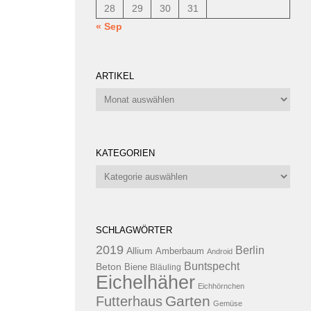
28
29
30
31
« Sep
ARTIKEL
Artikel
KATEGORIEN
Kategorien
SCHLAGWÖRTER
2019
Berlin
Allium
Amberbaum
Android
Buntspecht
Beton
Biene
Bläuling
Eichelhäher
Eichhörnchen
Garten
Futterhaus
Gemüse