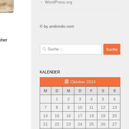
WordPress.org
© by andondo.com
mher
Suche
nach:
KALENDER
Oktober 2024
M
D
M
D
F
S
S
1
2
3
4
5
6
7
8
9
10
11
12
13
14
15
16
17
18
19
20
21
22
23
24
25
26
27