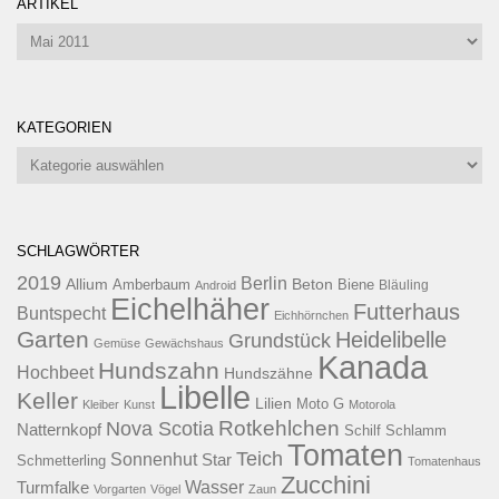
ARTIKEL
Artikel
KATEGORIEN
Kategorien
SCHLAGWÖRTER
2019
Berlin
Allium
Beton
Amberbaum
Biene
Android
Bläuling
Eichelhäher
Futterhaus
Buntspecht
Eichhörnchen
Garten
Heidelibelle
Grundstück
Gemüse
Gewächshaus
Kanada
Hundszahn
Hochbeet
Hundszähne
Libelle
Keller
Lilien
Moto G
Kleiber
Kunst
Motorola
Rotkehlchen
Nova Scotia
Natternkopf
Schilf
Schlamm
Tomaten
Teich
Sonnenhut
Star
Schmetterling
Tomatenhaus
Zucchini
Wasser
Turmfalke
Vorgarten
Vögel
Zaun