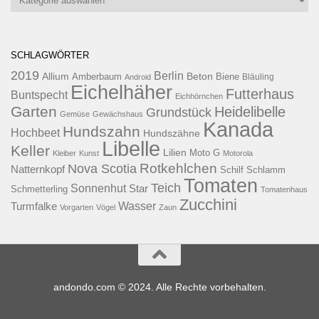
SCHLAGWÖRTER
2019
Berlin
Allium
Beton
Amberbaum
Biene
Android
Bläuling
Eichelhäher
Futterhaus
Buntspecht
Eichhörnchen
Garten
Heidelibelle
Grundstück
Gemüse
Gewächshaus
Kanada
Hundszahn
Hochbeet
Hundszähne
Libelle
Keller
Lilien
Moto G
Kleiber
Kunst
Motorola
Rotkehlchen
Nova Scotia
Natternkopf
Schilf
Schlamm
Tomaten
Teich
Sonnenhut
Star
Schmetterling
Tomatenhaus
Zucchini
Wasser
Turmfalke
Vorgarten
Vögel
Zaun
andondo.com © 2024. Alle Rechte vorbehalten.