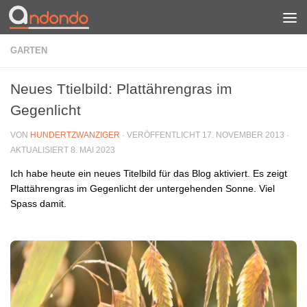
Zum Inhalt springen
GARTEN
Neues Ttielbild: Plattährengras im
Gegenlicht
VON
HUNDERTZWANZIGER
· VERÖFFENTLICHT
17. NOVEMBER 2013
·
AKTUALISIERT
8. MAI 2023
Ich habe heute ein neues Titelbild für das Blog aktiviert. Es zeigt
Plattährengras im Gegenlicht der untergehenden Sonne. Viel
Spass damit.