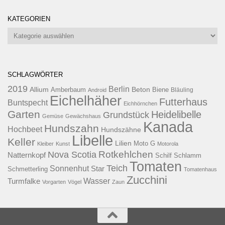
KATEGORIEN
Kategorien
SCHLAGWÖRTER
2019
Berlin
Allium
Beton
Amberbaum
Biene
Android
Bläuling
Eichelhäher
Futterhaus
Buntspecht
Eichhörnchen
Garten
Heidelibelle
Grundstück
Gemüse
Gewächshaus
Kanada
Hundszahn
Hochbeet
Hundszähne
Libelle
Keller
Lilien
Moto G
Kleiber
Kunst
Motorola
Rotkehlchen
Nova Scotia
Natternkopf
Schilf
Schlamm
Tomaten
Teich
Sonnenhut
Star
Schmetterling
Tomatenhaus
Zucchini
Wasser
Turmfalke
Vorgarten
Vögel
Zaun