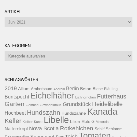
ARTIKEL
Artikel
KATEGORIEN
Kategorien
SCHLAGWÖRTER
2019
Berlin
Allium
Beton
Amberbaum
Biene
Android
Bläuling
Eichelhäher
Futterhaus
Buntspecht
Eichhörnchen
Garten
Heidelibelle
Grundstück
Gemüse
Gewächshaus
Kanada
Hundszahn
Hochbeet
Hundszähne
Libelle
Keller
Lilien
Moto G
Kleiber
Kunst
Motorola
Rotkehlchen
Nova Scotia
Natternkopf
Schilf
Schlamm
Tomaten
Teich
Sonnenhut
Star