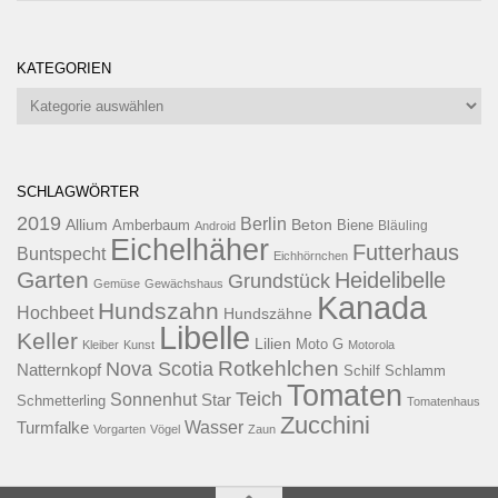
KATEGORIEN
Kategorien
SCHLAGWÖRTER
2019
Berlin
Allium
Beton
Amberbaum
Biene
Android
Bläuling
Eichelhäher
Futterhaus
Buntspecht
Eichhörnchen
Garten
Heidelibelle
Grundstück
Gemüse
Gewächshaus
Kanada
Hundszahn
Hochbeet
Hundszähne
Libelle
Keller
Lilien
Moto G
Kleiber
Kunst
Motorola
Rotkehlchen
Nova Scotia
Natternkopf
Schilf
Schlamm
Tomaten
Teich
Sonnenhut
Star
Schmetterling
Tomatenhaus
Zucchini
Wasser
Turmfalke
Vorgarten
Vögel
Zaun