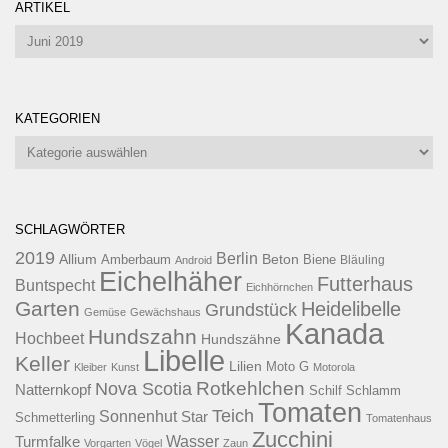
ARTIKEL
Artikel
KATEGORIEN
Kategorien
SCHLAGWÖRTER
2019
Berlin
Allium
Beton
Amberbaum
Biene
Android
Bläuling
Eichelhäher
Futterhaus
Buntspecht
Eichhörnchen
Garten
Heidelibelle
Grundstück
Gemüse
Gewächshaus
Kanada
Hundszahn
Hochbeet
Hundszähne
Libelle
Keller
Lilien
Moto G
Kleiber
Kunst
Motorola
Rotkehlchen
Nova Scotia
Natternkopf
Schilf
Schlamm
Tomaten
Teich
Sonnenhut
Star
Schmetterling
Tomatenhaus
Zucchini
Wasser
Turmfalke
Vorgarten
Vögel
Zaun